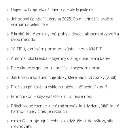
Objev, co tvoje tělo už dávno ví – ale ty ještě ne
Jahodový úplněk 11. června 2025: Co mi přináší a proč to
vnímám v celém těle
5 kroků, které změnily můj pohyb i život: Jak jsem si vytvořila
svou metodu
10 TIPŮ, které vám pomohou zůstat letos v létě FIT
Automatická kresba – tajemný dialog duše, těla a barev
Detoxikace organismu: Jarní úklid nejenom doma
Jak Emoční kód uvolňuje bloky, které nás drží zpátky (2. díl)
Proč vás při jízdě na cyklotrenažéru tlačí sedací kosti?
Emoční kód – když vaše tělo mluví řečí emocí
Příběh jedné esence, která mě provází každý den. „Bílá“, která
harmonizuje víc než jen vzduch.
n.m.s.® – moje tajná technika, když tělo ztrácí výkon, sílu
i rovnováhu