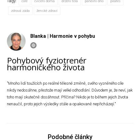
Tagy:
core
cvičení doma
držení těla
pánevní dno
pilates
zdravá záda
ženské zdraví
Blanka | Harmonie v pohybu
Pohybový fyziotrenér
harmonického života
"Mnoho lidí toužících po reálné tělesné změně, svého vysněného cíle
nikdy nedosáhne, přestože mají velké odhodlání. Důvodem je, že neví, jak
toho mají skutečně dosáhnout. Příčina? Nikdo je to během jejich života
nenaučil, proto jejich výsledky stále a opakovaně nepřicházejí."
Podobné články