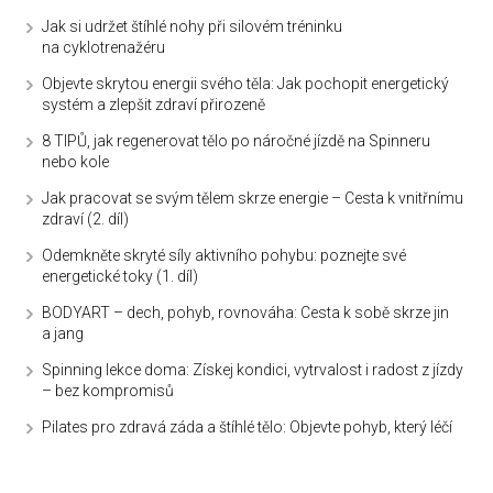
Jak si udržet štíhlé nohy při silovém tréninku
na cyklotrenažéru
Objevte skrytou energii svého těla: Jak pochopit energetický
systém a zlepšit zdraví přirozeně
8 TIPŮ, jak regenerovat tělo po náročné jízdě na Spinneru
nebo kole
Jak pracovat se svým tělem skrze energie – Cesta k vnitřnímu
zdraví (2. díl)
Odemkněte skryté síly aktivního pohybu: poznejte své
energetické toky (1. díl)
BODYART – dech, pohyb, rovnováha: Cesta k sobě skrze jin
a jang
Spinning lekce doma: Získej kondici, vytrvalost i radost z jízdy
– bez kompromisů
Pilates pro zdravá záda a štíhlé tělo: Objevte pohyb, který léčí