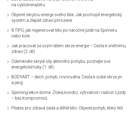
na cyklotrenažéru
Objevte skrytou energii svého těla: Jak pochopit energetický
systém a zlepšit zdraví přirozeně
8 TIPŮ, jak regenerovat tělo po náročné jízdě na Spinneru
nebo kole
Jak pracovat se svým tělem skrze energie – Cesta k vnitřnímu
zdraví (2. díl)
Odemkněte skryté síly aktivního pohybu: poznejte své
energetické toky (1. díl)
BODYART – dech, pohyb, rovnováha: Cesta k sobě skrze jin
a jang
Spinning lekce doma: Získej kondici, vytrvalost i radost z jízdy
– bez kompromisů
Pilates pro zdravá záda a štíhlé tělo: Objevte pohyb, který léčí