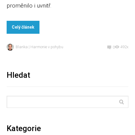
proměnilo i uvnitř.
Celý článek
Blanka | Harmonie v pohybu
492x
0
Hledat
Kategorie