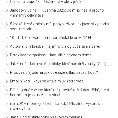
Objev, co tvoje tělo už dávno ví – ale ty ještě ne
Jahodový úplněk 11. června 2025: Co mi přináší a proč to
vnímám v celém těle
5 kroků, které změnily můj pohyb i život: Jak jsem si vytvořila
svou metodu
10 TIPŮ, které vám pomohou zůstat letos v létě FIT
Automatická kresba – tajemný dialog duše, těla a barev
Detoxikace organismu: Jarní úklid nejenom doma
Jak Emoční kód uvolňuje bloky, které nás drží zpátky (2. díl)
Proč vás při jízdě na cyklotrenažéru tlačí sedací kosti?
Emoční kód – když vaše tělo mluví řečí emocí
Příběh jedné esence, která mě provází každý den. „Bílá“, která
harmonizuje víc než jen vzduch.
n.m.s.® – moje tajná technika, když tělo ztrácí výkon, sílu
i rovnováhu
Jak si udržet štíhlé nohy při silovém tréninku